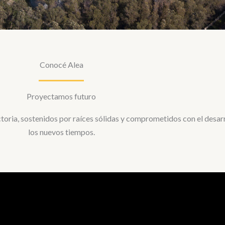
Conocé Alea
Proyectamos futuro
ria, sostenidos por raíces sólidas y comprometidos con el desarro
los nuevos tiempos.