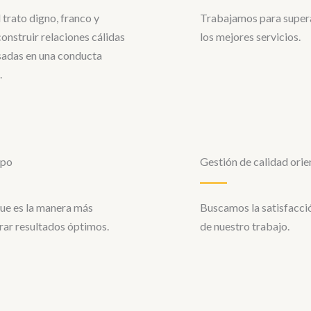
trato digno, franco y
Trabajamos para super
construir relaciones cálidas
los mejores servicios.
sadas en una conducta
.
ipo
Gestión de calidad orie
ue es la manera más
Buscamos la satisfacció
grar resultados óptimos.
de nuestro trabajo.