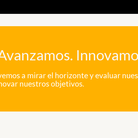
Avanzamos. Innovamo
emos a mirar el horizonte y evaluar nues
novar nuestros objetivos.