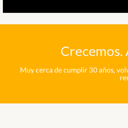
Crecemos. 
Muy cerca de cumplir 30 años, volv
re