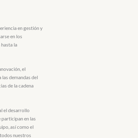
riencia en gestión y
arse en los
 hasta la
nnovación, el
 a las demandas del
cias de la cadena
 el desarrollo
 participan en las
uipo, así como el
 todos nuestros