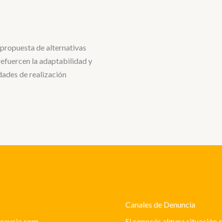
propuesta de alternativas
 refuercen la adaptabilidad y
dades de realización
Canales de Denuncia
leaycia.com
Si conocés alguna situación 